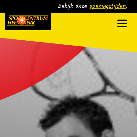
Skip
Bekijk onze
openingstijden
.
to
content