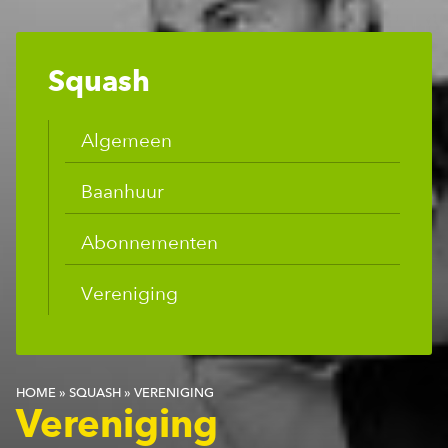
Squash
Algemeen
Baanhuur
Abonnementen
Vereniging
HOME
»
SQUASH
»
VERENIGING
Vereniging